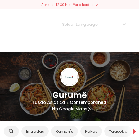
Abre: ter. 12:30 hrs.
Ver o horário
Powered by
Translate
Gurumê
Fusão Asiática E Contemporânea
No Google Maps
Entradas
Ramen's
Pokes
Yakisoba